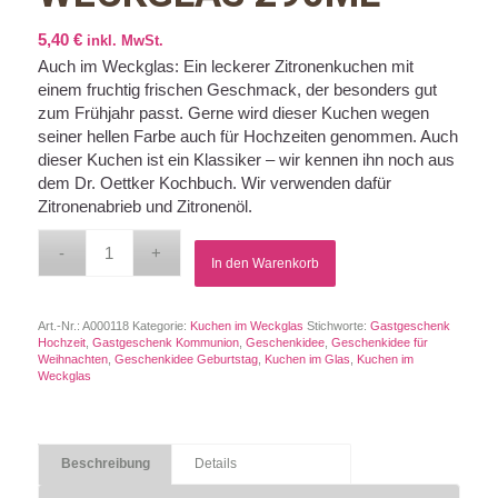
5,40
€
inkl. MwSt.
Auch im Weckglas: Ein leckerer Zitronenkuchen mit
einem fruchtig frischen Geschmack, der besonders gut
zum Frühjahr passt. Gerne wird dieser Kuchen wegen
seiner hellen Farbe auch für Hochzeiten genommen. Auch
dieser Kuchen ist ein Klassiker – wir kennen ihn noch aus
dem Dr. Oettker Kochbuch. Wir verwenden dafür
Zitronenabrieb und Zitronenöl.
In den Warenkorb
Art.-Nr.:
A000118
Kategorie:
Kuchen im Weckglas
Stichworte:
Gastgeschenk
Hochzeit
,
Gastgeschenk Kommunion
,
Geschenkidee
,
Geschenkidee für
Weihnachten
,
Geschenkidee Geburtstag
,
Kuchen im Glas
,
Kuchen im
Weckglas
Beschreibung
Details