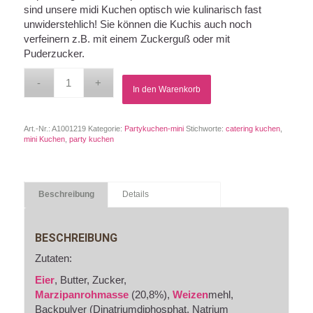
sind unsere midi Kuchen optisch wie kulinarisch fast
unwiderstehlich! Sie können die Kuchis auch noch
verfeinern z.B. mit einem Zuckerguß oder mit
Puderzucker.
In den Warenkorb
Art.-Nr.:
A1001219
Kategorie:
Partykuchen-mini
Stichworte:
catering kuchen
,
mini Kuchen
,
party kuchen
Beschreibung
Details
BESCHREIBUNG
Zutaten:
Eier
, Butter, Zucker,
Marzipanrohmasse
(20,8%),
Weizen
mehl,
Backpulver (Dinatriumdiphosphat, Natrium