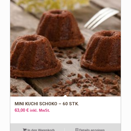
MINI KUCHI SCHOKO – 60 STK.
63,00
€
inkl. MwSt.
In den Warenkorb
Details anzeigen